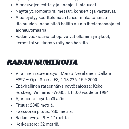
Ajoneuvojen esittely ja koeajo -tilaisuudet.
Näyttelyt, rompetorit, messut, konsertit ja vastaavat.
Alue pystyy käsittelemään lähes minkä tahansa
tilaisuuden, jossa pitää hallita suuria ihmismassoja tai
ajoneuvomääriä.
Radan vuokraavia tahoja voivat olla niin yritykset,
kerhot tai vaikkapa yksityinen henkilö.
RADAN NUMEROITA
Virallinen rataennätys:
Marko Nevalainen, Dallara
F397 – Opel-Spiess F3, 1:13.226, 16.9.2000.
Epävirallinen rataennätys näytösajossa: Keke
Rosberg, Williams FW08C, 1:11.00 vuodelta 1984.
Ajosuunta: myötäpäivään.
Pituus: 2840 metriä.
Pääsuoran pituus: 280 metriä.
Radan leveys: 9 – 17 metriä.
Korkeusero: 32 metriä.