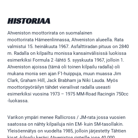
HISTORIAA
Ahveniston moottorirata on suomalainen
moottorirata Hämeenlinnassa, Ahveniston alueella. Rata
valmistui 15. heinäkuuta 1967. Asfalttiradan pituus on 2840
m. Radalla on kilpailtu monissa kansainvälisissä luokissa
esimerkiksi Formula 2 -lähtö 5. syyskuuta 1967, jolloin 1.
Ahveniston ajoissa (tämä oli toinen kilpailu radalla) oli
mukana monia sen ajan F1-huippuja, muun muassa Jim
Clark, Graham Hill, Jack Brabham ja Niki Lauda. Myös
moottoripyöräilyn tähdet vierailivat radalla useasti
esimerkiksi vuosina 1973 – 1975 MM-Road Racingin 750cc
-luokassa.
Varikon ympäri menee Rallicross / JM-rata jossa vuosien
saatossa on nähty kilpailuja niin EM- kuin SM-tasollakin.
Yleisöennätys on vuodelta 1985, jolloin järjestetty Tähtien
kisat -kilpailu keräsi Ahveniston rinteille jopa 40.000