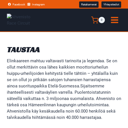
Siirry
Facebook
Instagram
Ratakamerat
Yhteystiedot
sisältöön
0
TAUSTAA
Elinkaareen mahtuu valtavasti tarinoita ja legendaa. Se on
ollut merkittävin osa lähes kaikkien moottoriurheilun
huippu-urheilijoiden kehitystä tielle tähtiin – yhtälailla kuin
se on ollut jo pitkään satojen tuhansien harrastajiensa
ainoa suorituspaikka Etelä-Suomessa.Sijaitsemme
ihanteellisesti valtaväylien varrella. Puolentoistatunnin
säteellä vaikuttaa n. 3 miljoonaa suomalaista. Ahvenisto on
tärkeä osa Hämeenlinnan kaupungin urheilutoimintaa.
Ahvenistolla käy kesäkaudella noin 60.000 henkilöä sekä
talvikaudella hiihtämässä noin 40.000 harrastajaa.