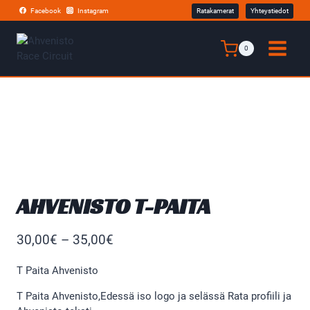
Siirry
Facebook
Instagram
Ratakamerat
Yhteystiedot
sisältöön
0
AHVENISTO T-PAITA
Hintaluokka:
30,00
€
–
35,00
€
30,00€
T Paita Ahvenisto
-
T Paita Ahvenisto,Edessä iso logo ja selässä Rata profiili ja
35,00€