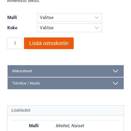
Ahvenisto teksti.
Malli
Koko
Ahvenisto
Lisää ostoskoriin
T-
Paita
määrä
Maksutavat
Toimitus / Nouto
Lisätiedot
Malli
Miehet, Naiset