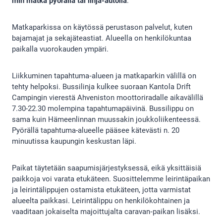
min matka pyörällä tai linja-autolla
.
Matkaparkissa on käytössä perustason palvelut, kuten
bajamajat ja sekajäteastiat. Alueella on henkilökuntaa
paikalla vuorokauden ympäri.
Liikkuminen tapahtuma‑alueen ja matkaparkin välillä on
tehty helpoksi. Bussilinja kulkee suoraan Kantola Drift
Campingin vierestä Ahveniston moottoriradalle aikavälillä
7.30-22.30 molempina tapahtumapäivinä. Bussilippu on
sama kuin Hämeenlinnan muussakin joukkoliikenteessä.
Pyörällä tapahtuma-alueelle pääsee kätevästi n. 20
minuutissa kaupungin keskustan läpi.
Paikat täytetään saapumisjärjestyksessä, eikä yksittäisiä
paikkoja voi varata etukäteen. Suosittelemme leirintäpaikan
ja leirintälippujen ostamista etukäteen, jotta varmistat
alueelta paikkasi. Leirintälippu on henkilökohtainen ja
vaaditaan jokaiselta majoittujalta caravan‑paikan lisäksi.