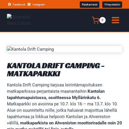
Siirry
Facebook
Instagram
Ratakamerat
Yhteystiedot
sisältöön
0
KANTOLA DRIFT CAMPING -
MATKAPARKKI
Kantola Drift Camping tarjoaa leirintämajoituksen
matkaparkissa perjantaista maanantaihin
Kantolan
tapahtumapuistossa, osoitteessa Myllärinkatu 6.
Matkaparkki on avoinna pe 10.7. klo 16 – ma 13.7. klo 10.
Alue on suunniteltu niille, jotka haluavat majoittua lähellä
tapahtumaa ja liikkua helposti Kantolan ja Ahveniston
välillä,
matkaparkista on Ahveniston moottoriradalle noin 20