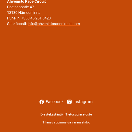
Ahvenisto Race Circuit
Poltinahontie 47
13130 Hämeenlinna
Puhelin:
+358 45 261 8420
Sähköposti:
info@ahvenistoracecircuit.com
Facebook
Instagram
Evästekäytäntö
|
Tietosuojaseloste
Tilaus-, sopimus- ja varausehdot