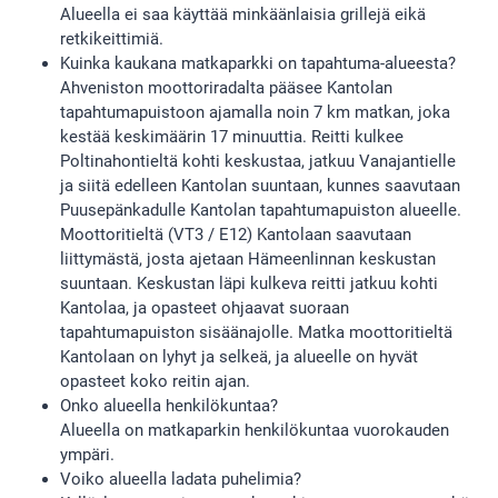
Alueella ei saa käyttää minkäänlaisia grillejä eikä
retkikeittimiä.
Kuinka kaukana matkaparkki on tapahtuma-alueesta?
Ahveniston moottoriradalta pääsee Kantolan
tapahtumapuistoon ajamalla noin 7 km matkan, joka
kestää keskimäärin 17 minuuttia. Reitti kulkee
Poltinahontieltä kohti keskustaa, jatkuu Vanajantielle
ja siitä edelleen Kantolan suuntaan, kunnes saavutaan
Puusepänkadulle Kantolan tapahtumapuiston alueelle.
Moottoritieltä (VT3 / E12) Kantolaan saavutaan
liittymästä, josta ajetaan Hämeenlinnan keskustan
suuntaan. Keskustan läpi kulkeva reitti jatkuu kohti
Kantolaa, ja opasteet ohjaavat suoraan
tapahtumapuiston sisäänajolle. Matka moottoritieltä
Kantolaan on lyhyt ja selkeä, ja alueelle on hyvät
opasteet koko reitin ajan.
Onko alueella henkilökuntaa?
Alueella on matkaparkin henkilökuntaa vuorokauden
ympäri.
Voiko alueella ladata puhelimia?