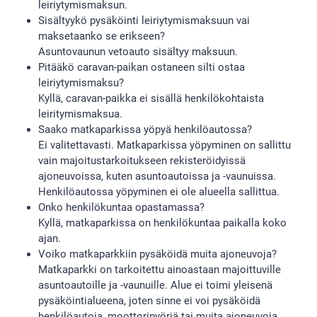
leiriytymismaksun.
Sisältyykö pysäköinti leiriytymismaksuun vai
maksetaanko se erikseen?
Asuntovaunun vetoauto sisältyy maksuun.
Pitääkö caravan-paikan ostaneen silti ostaa
leiriytymismaksu?
Kyllä, caravan-paikka ei sisällä henkilökohtaista
leiritymismaksua.
Saako matkaparkissa yöpyä henkilöautossa?
Ei valitettavasti. Matkaparkissa yöpyminen on sallittu
vain majoitustarkoitukseen rekisteröidyissä
ajoneuvoissa, kuten asuntoautoissa ja -vaunuissa.
Henkilöautossa yöpyminen ei ole alueella sallittua.
Onko henkilökuntaa opastamassa?
Kyllä, matkaparkissa on henkilökuntaa paikalla koko
ajan.
Voiko matkaparkkiin pysäköidä muita ajoneuvoja?
Matkaparkki on tarkoitettu ainoastaan majoittuville
asuntoautoille ja -vaunuille. Alue ei toimi yleisenä
pysäköintialueena, joten sinne ei voi pysäköidä
henkilöautoja, moottoripyöriä tai muita ajoneuvoja.