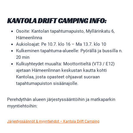
KANTOLA DRIFT CAMPING INFO:
Osoite: Kantolan tapahtumapuisto, Myllärinkatu 6,
Hämeenlinna
Aukioloajat: Pe 10.7. klo 16 – Ma 13.7. klo 10
Kulkeminen tapahtuma-alueelle: Pyörällä ja bussilla n.
20 min
Kulkuyhteydet muualta: Moottoritieltä (VT3 / E12)
ajetaan Hämeenlinnan keskustan kautta kohti
Kantolaa, josta opasteet ohjaavat suoraan
tapahtumapuiston sisäänajolle.
Perehdythän alueen järjestyssääntöihin ja matkaparkin
myyntiehtoihin:
Järjestyssäännöt & myyntiehdot – Kantola Drift Camping