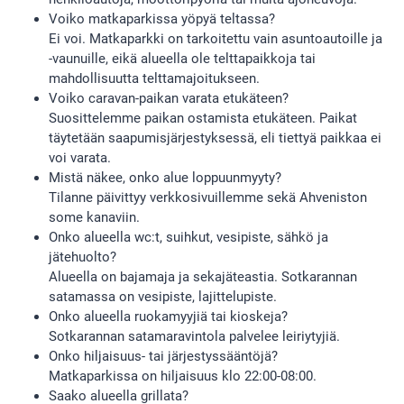
Voiko matkaparkissa yöpyä teltassa?
Ei voi. Matkaparkki on tarkoitettu vain asuntoautoille ja
-vaunuille, eikä alueella ole telttapaikkoja tai
mahdollisuutta telttamajoitukseen.
Voiko caravan-paikan varata etukäteen?
Suosittelemme paikan ostamista etukäteen. Paikat
täytetään saapumisjärjestyksessä, eli tiettyä paikkaa ei
voi varata.
Mistä näkee, onko alue loppuunmyyty?
Tilanne päivittyy verkkosivuillemme sekä Ahveniston
some kanaviin.
Onko alueella wc:t, suihkut, vesipiste, sähkö ja
jätehuolto?
Alueella on bajamaja ja sekajäteastia. Sotkarannan
satamassa on vesipiste, lajittelupiste.
Onko alueella ruokamyyjiä tai kioskeja?
Sotkarannan satamaravintola palvelee leiriytyjiä.
Onko hiljaisuus- tai järjestyssääntöjä?
Matkaparkissa on hiljaisuus klo 22:00-08:00.
Saako alueella grillata?