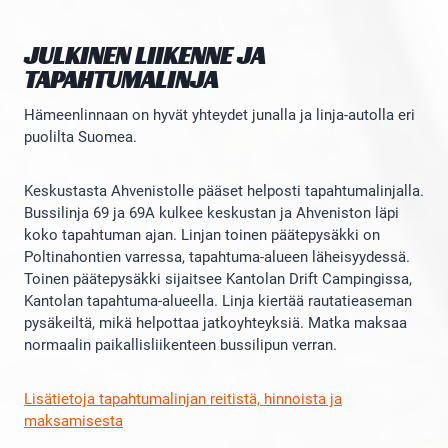
JULKINEN LIIKENNE JA
TAPAHTUMALINJA
Hämeenlinnaan on hyvät yhteydet junalla ja linja-autolla eri
puolilta Suomea.
Keskustasta Ahvenistolle pääset helposti tapahtumalinjalla.
Bussilinja 69 ja 69A kulkee keskustan ja Ahveniston läpi
koko tapahtuman ajan. Linjan toinen päätepysäkki on
Poltinahontien varressa, tapahtuma-alueen läheisyydessä.
Toinen päätepysäkki sijaitsee Kantolan Drift Campingissa,
Kantolan tapahtuma-alueella. Linja kiertää rautatieaseman
pysäkeiltä, mikä helpottaa jatkoyhteyksiä. Matka maksaa
normaalin paikallisliikenteen bussilipun verran.
Lisätietoja tapahtumalinjan reitistä, hinnoista ja
maksamisesta