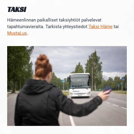
TAKSI
Hämeenlinnan paikalliset taksiyhtiöt palvelevat
tapahtumavieraita. Tarkista yhteystiedot
Taksi Häme
tai
MustaLux
.