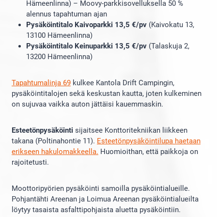
Hämeenlinna) – Moovy-parkkisovelluksella 50 %
alennus tapahtuman ajan
Pysäköintitalo Kaivoparkki 13,5 €/pv
(Kaivokatu 13,
13100 Hämeenlinna)
Pysäköintitalo Keinuparkki 13,5 €/pv
(Talaskuja 2,
13200 Hämeenlinna)
Tapahtumalinja 69
kulkee Kantola Drift Campingin,
pysäköintitalojen sekä keskustan kautta, joten kulkeminen
on sujuvaa vaikka auton jättäisi kauemmaskin.
Esteetönpysäköinti
sijaitsee Konttoritekniikan liikkeen
takana (Poltinahontie 11).
Esteetönpysäköintilupa haetaan
erikseen hakulomakkeella.
Huomioithan, että paikkoja on
rajoitetusti.
Moottoripyörien pysäköinti samoilla pysäköintialueille.
Pohjantähti Areenan ja Loimua Areenan pysäköintialueilta
löytyy tasaista asfalttipohjaista aluetta pysäköintiin.