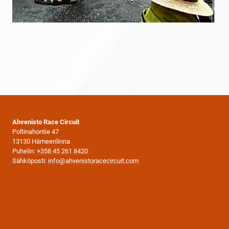
Ahvenisto Race Circuit
Poltinahontie 47
13130 Hämeenlinna
Puhelin:
+358 45 261 8420
Sähköposti:
info@ahvenistoracecircuit.com