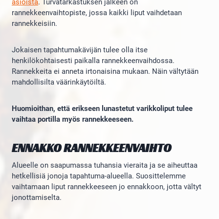
asioista
. Turvatarkastuksen jälkeen on
rannekkeenvaihtopiste, jossa kaikki liput vaihdetaan
rannekkeisiin.
Jokaisen tapahtumakävijän tulee olla itse
henkilökohtaisesti paikalla rannekkeenvaihdossa.
Rannekkeita ei anneta irtonaisina mukaan. Näin vältytään
mahdollisilta väärinkäytöiltä.
Huomioithan, että erikseen lunastetut varikkoliput tulee
vaihtaa portilla myös rannekkeeseen.
ENNAKKO RANNEKKEENVAIHTO
Alueelle on saapumassa tuhansia vieraita ja se aiheuttaa
hetkellisiä jonoja tapahtuma-alueella. Suosittelemme
vaihtamaan liput rannekkeeseen jo ennakkoon, jotta vältyt
jonottamiselta.