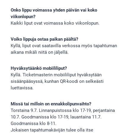
Onko lippu voimassa yhden päivän vai koko
viikonlopun?
Kaikki liput ovat voimassa koko viikonlopun.
Voiko lippuja ostaa paikan päältä?
Kyllä, liput ovat saatavilla verkossa myös tapahtuman
aikana mikäli niitä on jäljellä.
Hyväksytäänkö mobiililiput?
Kyllä. Ticketmasterin mobiililiput hyväksytään
sisäänpääsyssä, kunhan QR-koodi on selkeästi
luettavissa.
Missä tai milloin on ennakkolipunvaihto?
Torstaina 9.7. Linnanpuistossa klo 17-19, perjantaina
10.7. Goodmanissa klo 17-19, lauantaina 11.7.
Goodmanissa klo 8-11.
Jokaisen tapahtumakävijän tulee olla itse