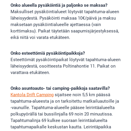
Onko alueella pysäköintiä ja paljonko se maksaa?
Maksulliset pysäköintialueet löytyvät tapahtuma-alueen
läheisyydestä. Pysäköinti maksaa 10€/päivä ja maksu
maksetaan pysäköintialueelle ajettaessa (vain
korttimaksu). Paikat täytetään saapumisjärjestyksessä,
eikä niitä voi varata etukäteen.
Onko esteettömiä pysäköintipaikkoja?
Esteettömät pysäköintipaikat löytyvät tapahtuma-alueen
läheisyydestä, osoitteesta Poltinahontie 11. Paikat on
varattava etukäteen.
Onko asuntoauto- tai camping-paikkoja saatavilla?
Kantola Drift Camping
sijaitsee noin 5,5 km päässä
tapahtuma-alueesta ja on tarkoitettu matkailuautoille ja
-vaunuille. Tapahtuma-alueelle pääsee leirintäalueelta
polkupyörällä tai bussilinjalla 69 noin 20 minuutissa.
Tapahtumalinja 69 kulkee suoraan leirintäalueelta
tapahtumapaikalle keskustan kautta. Leirintäpaikka