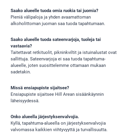
Saako alueelle tuoda omia ruokia tai juomia?
Pieniä välipaloja ja yhden avaamattoman
alkoholittoman juoman saa tuoda tapahtumaan.
Saako alueelle tuoda sateenvarjoja, tuoleja tai
vastaavia?
Taitettavat retkituolit, pikninkviltit ja istuinalustat ovat
sallittuja. Sateenvarjoja ei saa tuoda tapahtuma-
alueelle, joten suosittelemme ottamaan mukaan
sadetakin.
Missä ensiapupiste sijaitsee?
Ensiapupiste sijaitsee Hill Arean sisäänkäynnin
läheisyydessä.
Onko alueella järjestyksenvalvojia.
Kyllä, tapahtuma-alueella on järjestyksenvalvojia
valvomassa kaikkien viihtyvyyttä ja turvallisuutta.