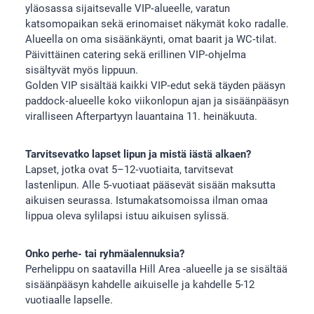
yläosassa sijaitsevalle VIP‑alueelle, varatun
katsomopaikan sekä erinomaiset näkymät koko radalle.
Alueella on oma sisäänkäynti, omat baarit ja WC‑tilat.
Päivittäinen catering sekä erillinen VIP‑ohjelma
sisältyvät myös lippuun.
Golden VIP sisältää kaikki VIP‑edut sekä täyden pääsyn
paddock‑alueelle koko viikonlopun ajan ja sisäänpääsyn
viralliseen Afterpartyyn lauantaina 11. heinäkuuta.
Tarvitsevatko lapset lipun ja mistä iästä alkaen?
Lapset, jotka ovat 5–12‑vuotiaita, tarvitsevat
lastenlipun. Alle 5‑vuotiaat pääsevät sisään maksutta
aikuisen seurassa. Istumakatsomoissa ilman omaa
lippua oleva sylilapsi istuu aikuisen sylissä.
Onko perhe- tai ryhmäalennuksia?
Perhelippu on saatavilla Hill Area -alueelle ja se sisältää
sisäänpääsyn kahdelle aikuiselle ja kahdelle 5-12
vuotiaalle lapselle.