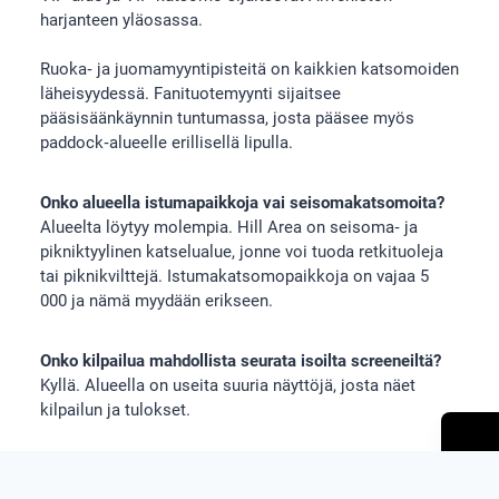
harjanteen yläosassa.
Ruoka‑ ja juomamyyntipisteitä on kaikkien katsomoiden
läheisyydessä. Fanituotemyynti sijaitsee
pääsisäänkäynnin tuntumassa, josta pääsee myös
paddock‑alueelle erillisellä lipulla.
Onko alueella istumapaikkoja vai seisomakatsomoita?
Alueelta löytyy molempia. Hill Area on seisoma‑ ja
pikniktyylinen katselualue, jonne voi tuoda retkituoleja
tai piknikvilttejä. Istumakatsomopaikkoja on vajaa 5
000 ja nämä myydään erikseen.
Onko kilpailua mahdollista seurata isoilta screeneiltä?
Kyllä. Alueella on useita suuria näyttöjä, josta näet
kilpailun ja tulokset.
Onko alueella vessoja ja ruokamyyjiä?
Kyllä, alueella on runsaasti WC-tiloja ja ruokakojuja.